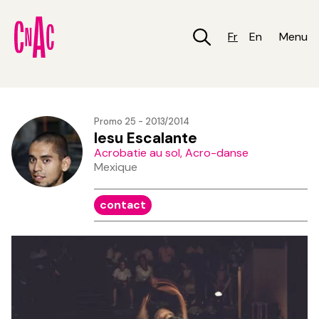
Aller
au
contenu
Fr
En
Menu
principal
Promo 25 - 2013/2014
Iesu Escalante
Acrobatie au sol, Acro-danse
Mexique
contact