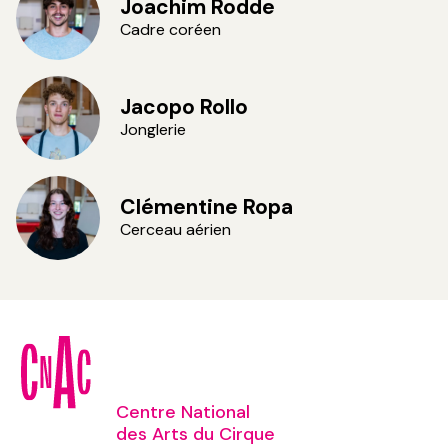
Joachim Rodde
Cadre coréen
©VincentVDH
Jacopo Rollo
Jonglerie
©VincentVDH
Clémentine Ropa
Cerceau aérien
©VincentVDH
Centre National
des Arts du Cirque