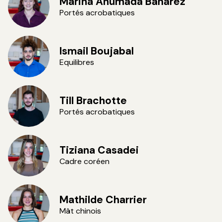
Marina Ahumada Banarez
Portés acrobatiques
©VincentVDH
Ismail Boujabal
Equilibres
©VincentVDH
Till Brachotte
Portés acrobatiques
©Vincent
Tiziana Casadei
VDH
Cadre coréen
©VincentVDH
Mathilde Charrier
Mât chinois