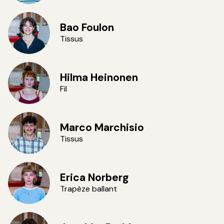
©VincentVDH
Bao Foulon
Tissus
©VincentVDH
Hilma Heinonen
Fil
©VincentVDH
Marco Marchisio
Tissus
©VincentVDH
Erica Norberg
Trapèze ballant
©VincentVDH