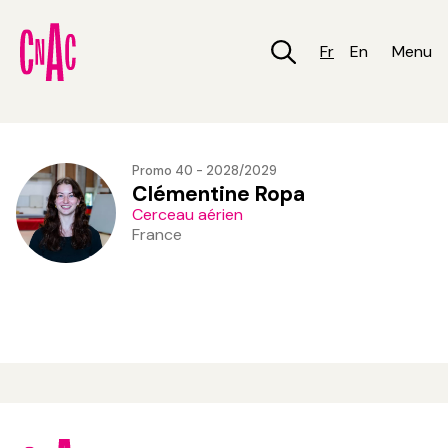
Aller
au
contenu
Fr
En
Menu
principal
Promo 40 - 2028/2029
Clémentine Ropa
Cerceau aérien
France