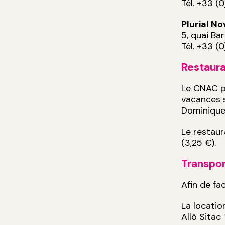
Tél. +33 (
Plurial Nov
5, quai B
Tél. +33 (
Restaur
Le CNAC pr
vacances s
Dominique
Le restaur
(3,25 €).
Transpo
Afin de fac
La locatio
Allô Sitac