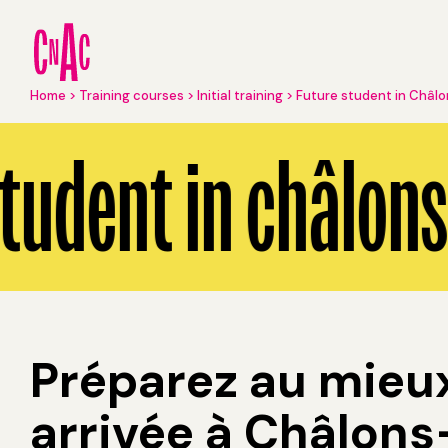
Skip
to
main
content
Breadcrumb
Home
Training courses
Initial training
Future student in Châ
Future student in Châlons-en-Champagne ?
tudent in châlon
Préparez au mieux
arrivée à Châlon