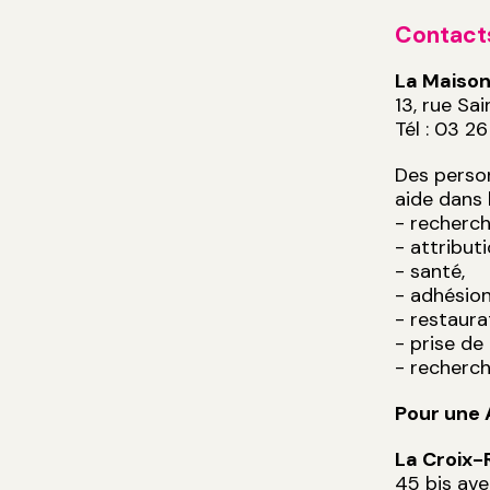
Contacts
La Maison
13, rue S
Tél : 03 2
Des person
aide dans 
- recherc
- attribut
- santé,
- adhésion
- restaura
- prise de
- recherch
Pour une 
La Croix-
45 bis av