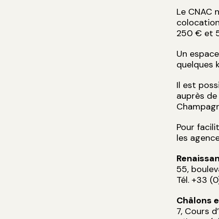
Le CNAC ne
colocation
250 € et 5
Un espace 
quelques k
Il est pos
auprès de
Champag
Pour facil
les agence
Renaissan
55, boule
Tél. +33 (
Châlons 
7, Cours 