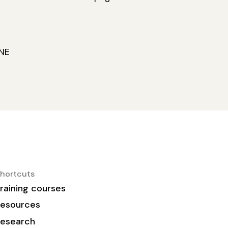
GNE
hortcuts
raining courses
esources
esearch