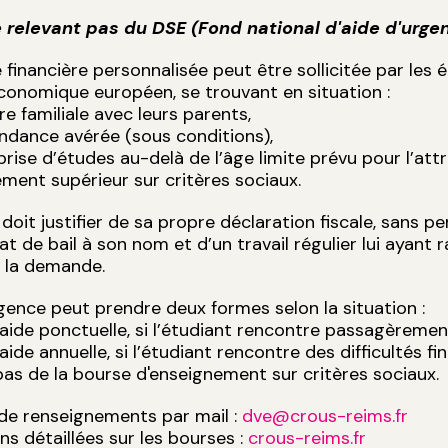
 relevant pas du DSE (Fond national d'aide d'urge
 financière personnalisée peut être sollicitée par les é
conomique européen, se trouvant en situation :
re familiale avec leurs parents,
ndance avérée (sous conditions),
prise d’études au-delà de l’âge limite prévu pour l’att
ment supérieur sur critères sociaux.
 doit justifier de sa propre déclaration fiscale, sans p
at de bail à son nom et d’un travail régulier lui ayant
 la demande.
rgence peut prendre deux formes selon la situation :
 aide ponctuelle, si l’étudiant rencontre passagèrement
aide annuelle, si l’étudiant rencontre des difficultés fi
pas de la bourse d'enseignement sur critères sociaux.
e renseignements par mail :
dve@crous-reims.fr
ns détaillées sur les bourses :
crous-reims.fr