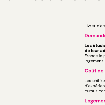
Livret d'a
Demande
Les étudi
de leur a
France le 
logement
Coût de 
Les chiffr
d’expérien
cursus com
Logemen