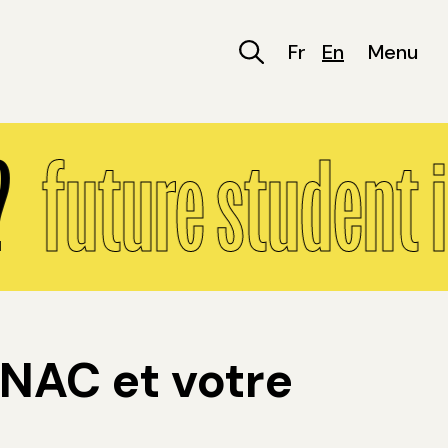
Fr
En
Menu
future student i
CNAC et votre