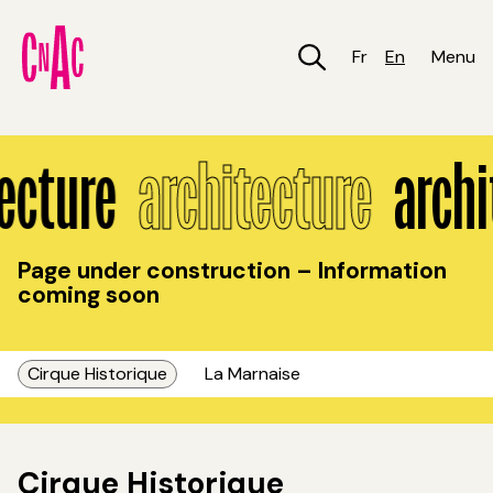
Skip
to
main
Fr
En
Menu
content
Architecture
ecture
architecture
archi
Page under construction – Information
coming soon
Cirque Historique
La Marnaise
Cirque Historique