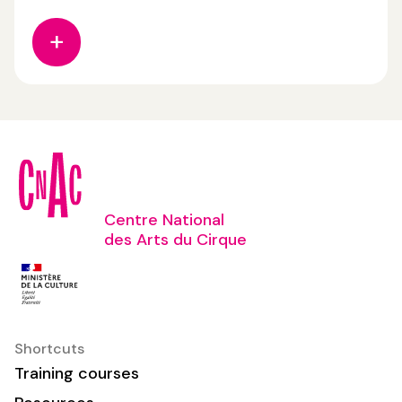
department at CNAC ; Mathieu ANTAJAN 🦊 – Co-
Director of the training department at CNAC ;
Valérie Fratellini – Deputy and Academic Director
at Académie
Centre National
des Arts du Cirque
Shortcuts
Training courses