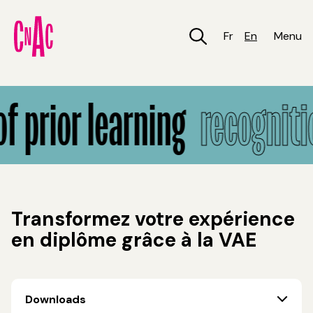
Skip
to
main
Fr
En
Menu
content
Recognition of Prior Learning
f prior learning
recognitio
Transformez votre expérience
en diplôme grâce à la VAE
Downloads