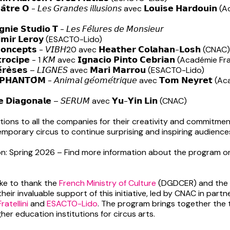
𝗮̂𝘁𝗿𝗲 𝗢 - 𝘓𝘦𝘴 𝘎𝘳𝘢𝘯𝘥𝘦𝘴 𝘪𝘭𝘭𝘶𝘴𝘪𝘰𝘯𝘴 avec 𝗟𝗼𝘂𝗶𝘀𝗲 𝗛𝗮𝗿𝗱𝗼𝘂𝗶
𝗶𝗲 𝗦𝘁𝘂𝗱𝗶𝗼 𝗧 - 𝘓𝘦𝘴 𝘍𝘦̂𝘭𝘶𝘳𝘦𝘴 𝘥𝘦 𝘔𝘰𝘯𝘴𝘪𝘦𝘶𝘳
𝗶𝗺𝗶𝗿 𝗟𝗲𝗿𝗼𝘆 (ESACTO-Lido)
𝗼𝗻𝗰𝗲𝗽𝘁𝘀 - 𝘝𝘐𝘉𝘏20 avec 𝗛𝗲𝗮𝘁𝗵𝗲𝗿 𝗖𝗼𝗹𝗮𝗵𝗮𝗻-𝗟𝗼𝘀𝗵 (CNAC)
𝗿𝗼𝗰𝗶𝗽𝗲 - 1 𝘒𝘔 avec 𝗜𝗴𝗻𝗮𝗰𝗶𝗼 𝗣𝗶𝗻𝘁𝗼 𝗖𝗲𝗯𝗿𝗶𝗮𝗻 (Académie Fr
́𝗿𝗲̀𝘀𝗲𝘀 – 𝘓𝘐𝘎𝘕𝘌𝘚 avec 𝗠𝗮𝗿𝗶 𝗠𝗮𝗿𝗿𝗼𝘂 (ESACTO-Lido)
 𝗣𝗛𝗔𝗡𝗧𝗢̂𝗠 - 𝘈𝘯𝘪𝘮𝘢𝘭 𝘨𝘦́𝘰𝘮𝘦́𝘵𝘳𝘪𝘲𝘶𝘦 avec 𝗧𝗼𝗺 𝗡𝗲𝘆𝗿𝗲𝘁 
𝗿𝗲 𝗗𝗶𝗮𝗴𝗼𝗻𝗮𝗹𝗲 – 𝘚𝘌𝘙𝘜𝘔 avec 𝗬𝘂-𝗬𝗶𝗻 𝗟𝗶𝗻 (CNAC)
ions to all the companies for their creativity and commitmen
mporary circus to continue surprising and inspiring audience
on: Spring 2026 – Find more information about the program o
ike to thank the
French Ministry of Culture
(DGDCER) and the
their invaluable support of this initiative, led by CNAC in partn
atellini
and
ESACTO-Lido
. The program brings together the 
gher education institutions for circus arts.