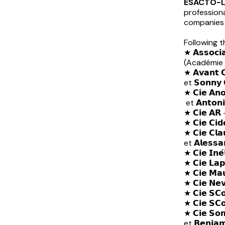
ESACTO-L
professiona
companies 
Following 
★ 𝗔𝘀𝘀𝗼𝗰𝗶𝗮
(Académie F
★ 𝗔𝘃𝗮𝗻𝘁 𝗖𝗼
et 𝗦𝗼𝗻𝗻𝘆
★ 𝗖𝗶𝗲 𝗔𝗻𝗼
et 𝗔𝗻𝘁𝗼𝗻
★ 𝗖𝗶𝗲 𝗔𝗥 -
★ 𝗖𝗶𝗲 𝗖𝗶𝗱
★ 𝗖𝗶𝗲 𝗖𝗹𝗮
et 𝗔𝗹𝗲𝘀𝘀
★ 𝗖𝗶𝗲 𝗜𝗻
★ 𝗖𝗶𝗲 𝗟𝗮𝗽
★ 𝗖𝗶𝗲 𝗠𝗮
★ 𝗖𝗶𝗲 𝗡𝗲
★ 𝗖𝗶𝗲 𝗦𝗖
★ 𝗖𝗶𝗲 𝗦𝗖
★ 𝗖𝗶𝗲 𝗦𝗼𝗺
et 𝗕𝗲𝗻𝗷𝗮𝗺