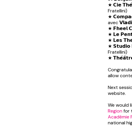
★ 𝗖𝗶𝗲 𝗧𝗵𝗲́
Fratellini)
★ 𝗖𝗼𝗺𝗽𝗮𝗴𝗻
avec 𝗩𝗹𝗮𝗱
★ 𝗙𝗵𝗲𝗲𝗹 
★ 𝗟𝗲 𝗣𝗲𝗻
★ 𝗟𝗲𝘀 𝗧𝗵
★ 𝗦𝘁𝘂𝗱𝗶𝗼
Fratellini)
★ 𝗧𝗵𝗲́𝗮̂𝘁
Congratulat
allow conte
Next sessi
website.
We would l
Region
for 
Académie Fr
national hi