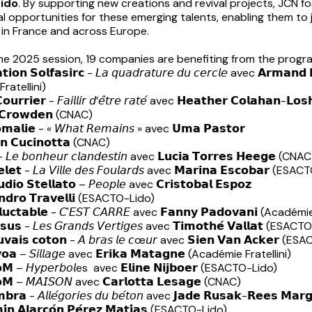
ido
. By supporting new creations and revival projects, JCN f
l opportunities for these emerging talents, enabling them to 
in France and across Europe.
the 2025 session, 19 companies are benefiting from the progr
𝘁𝗶𝗼𝗻 𝗦𝗼𝗹𝗳𝗮𝘀𝗶𝗿𝗰 - 𝘓𝘢 𝘲𝘶𝘢𝘥𝘳𝘢𝘵𝘶𝘳𝘦 𝘥𝘶 𝘤𝘦𝘳𝘤𝘭𝘦 avec 𝗔𝗿𝗺𝗮𝗻𝗱 
ratellini)
𝘂𝗿𝗿𝗶𝗲𝗿 - 𝘍𝘢𝘪𝘭𝘭𝘪𝘳 𝘥’𝘦̂𝘵𝘳𝘦 𝘳𝘢𝘵𝘦́ avec 𝗛𝗲𝗮𝘁𝗵𝗲𝗿 𝗖𝗼𝗹𝗮𝗵𝗮𝗻-𝗟𝗼𝘀
 𝗖𝗿𝗼𝘄𝗱𝗲𝗻 (CNAC)
𝗺𝗮𝗹𝗶𝗲 - « 𝘞𝘩𝘢𝘵 𝘙𝘦𝘮𝘢𝘪𝘯𝘴 » avec 𝗨𝗺𝗮 𝗣𝗮𝘀𝘁𝗼𝗿
𝗻 𝗖𝘂𝗰𝗶𝗻𝗼𝘁𝘁𝗮 (CNAC)
 𝘓𝘦 𝘣𝘰𝘯𝘩𝘦𝘶𝘳 𝘤𝘭𝘢𝘯𝘥𝘦𝘴𝘵𝘪𝘯 avec 𝗟𝘂𝗰𝗶𝗮 𝗧𝗼𝗿𝗿𝗲𝘀 𝗛𝗲𝗲𝗴𝗲 (CNAC
𝗲𝗹𝗲𝘁 - 𝘓𝘢 𝘝𝘪𝘭𝘭𝘦 𝘥𝘦𝘴 𝘍𝘰𝘶𝘭𝘢𝘳𝘥𝘴 avec 𝗠𝗮𝗿𝗶𝗻𝗮 𝗘𝘀𝗰𝗼𝗯𝗮𝗿 (E
𝗱𝗶𝗼 𝗦𝘁𝗲𝗹𝗹𝗮𝘁𝗼 – 𝘗𝘦𝘰𝘱𝘭𝘦 avec 𝗖𝗿𝗶𝘀𝘁𝗼𝗯𝗮𝗹 𝗘𝘀𝗽𝗼𝘇
𝗻𝗱𝗿𝗼 𝗧𝗿𝗮𝘃𝗲𝗹𝗹𝗶 (ESACTO-Lido)
́𝗹𝘂𝗰𝘁𝗮𝗯𝗹𝗲 - 𝘊'𝘌𝘚𝘛 𝘊𝘈𝘙𝘙𝘌 avec 𝗙𝗮𝗻𝗻𝘆 𝗣𝗮𝗱𝗼𝘃𝗮𝗻𝗶 (Académ
𝘀𝘂𝘀 - 𝘓𝘦𝘴 𝘎𝘳𝘢𝘯𝘥𝘴 𝘝𝘦𝘳𝘵𝘪𝘨𝘦𝘴 avec 𝗧𝗶𝗺𝗼𝘁𝗵𝗲́ 𝗩𝗮𝗹𝗹𝗮𝘁 (ESA
𝘃𝗮𝗶𝘀 𝗰𝗼𝘁𝗼𝗻 - 𝘈 𝘣𝘳𝘢𝘴 𝘭𝘦 𝘤œ𝘶𝘳 avec 𝗦𝗶𝗲𝗻 𝗩𝗮𝗻 𝗔𝗰𝗸𝗲𝗿 
𝗼𝗮 – 𝘚𝘪𝘭𝘭𝘢𝘨𝘦 avec 𝗘𝗿𝗶𝗸𝗮 𝗠𝗮𝘁𝗮𝗴𝗻𝗲 (Académie Fratellini)
𝗠 – 𝘏𝘺𝘱𝘦𝘳𝘣𝘰𝘭es avec 𝗘𝗹𝗶𝗻𝗲 𝗡𝗶𝗷𝗯𝗼𝗲𝗿 (ESACTO-Lido)
𝗠 – 𝘔𝘈𝘐𝘚𝘖𝘕 avec 𝗖𝗮𝗿𝗹𝗼𝘁𝘁𝗮 𝗟𝗲𝘀𝗮𝗴𝗲 (CNAC)
𝗿𝗮 - 𝘈𝘭𝘭𝘦́𝘨𝘰𝘳𝘪𝘦𝘴 𝘥𝘶 𝘣𝘦́𝘵𝘰𝘯 avec 𝗝𝗮𝗱𝗲 𝗥𝘂𝘀𝗮𝗸-𝗥𝗲𝗲𝘀 𝗠𝗮𝗿𝗴
𝗶́𝗻 𝗔𝗹𝗮𝗿𝗰𝗼́𝗻 𝗣𝗲́𝗿𝗲𝘇 𝗠𝗮𝘁𝗶́𝗮𝘀 (ESACTO-Lido)