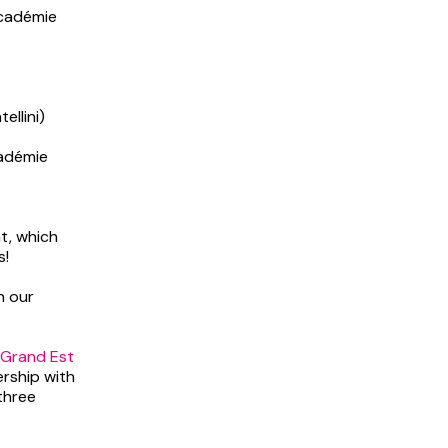
𝗻 (Académie
atellini)
(Académie
t, which
s!
n our
Grand Est
ership with
three