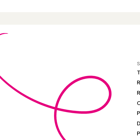
S
T
R
R
C
P
P