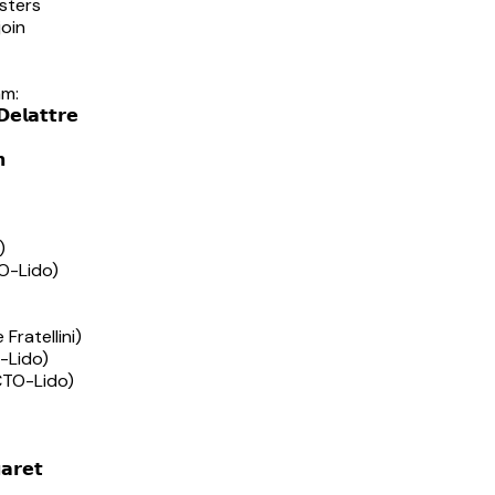
osters
join
am:
𝗲𝗹𝗮𝘁𝘁𝗿𝗲
𝗵
)
SACTO-Lido)
ie Fratellini)
CTO-Lido)
(ESACTO-Lido)
𝗮𝗿𝗲𝘁