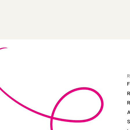
R
F
R
S