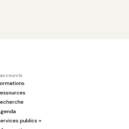
accourcis
ormations
essources
Recherche
Agenda
ervices publics +