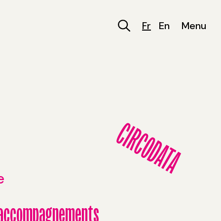
Fr
En
Menu
CIRCODATA
e
& accompagnements