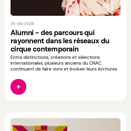
25-06-2026
Alumni - des parcours qui
rayonnent dans les réseaux du
cirque contemporain
Entre distinctions, créations et sélections
internationales, plusieurs anciens du CNAC
continuent de faire vivre et évoluer leurs écritures
artistiques sur les scènes et dans les dispositifs de
soutien à la création. 🏆 𝗣𝗿𝗶𝘅 𝗦𝗔𝗖𝗗 𝗖𝗶𝗿𝗾𝘂𝗲
𝟮𝟬𝟮𝟲 Jörg Müller (6e promotion du CNAC) reçoit
le Prix SACD