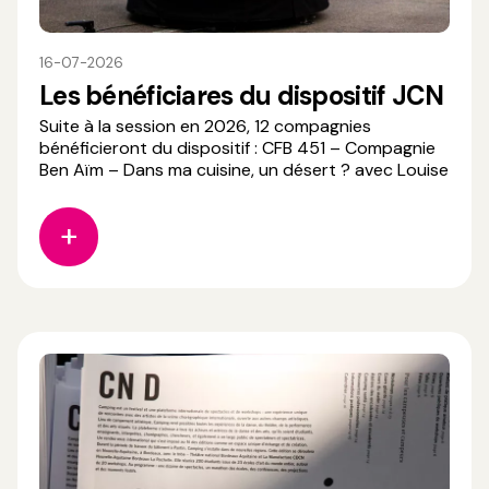
16-07-2026
Les bénéficiares du dispositif JCN
Suite à la session en 2026, 12 compagnies
bénéficieront du dispositif : CFB 451 – Compagnie
Ben Aïm – Dans ma cuisine, un désert ? avec Louise
Hardouin (Académie Fratellini) Les Hommes
Sensibles – Sensible avec Iban Miremont (ESACTO-
Lido) La Fauve – Cosmo Bronco avec Shay Shaul et
Mathilde Hardel