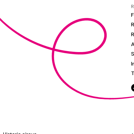
R
F
R
S
I
T