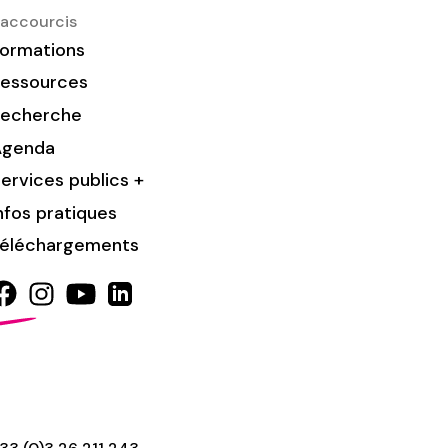
accourcis
ormations
essources
Recherche
Agenda
ervices publics +
nfos pratiques
éléchargements