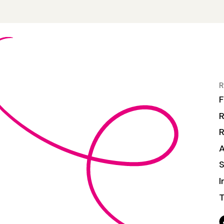
R
F
R
S
I
T