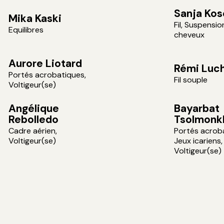
Sanja Ko
Mika Kaski
Fil, Suspensio
Equilibres
cheveux
Aurore Liotard
Rémi Luc
Portés acrobatiques,
Fil souple
Voltigeur(se)
Angélique
Bayarbat
Rebolledo
Tsolmonk
Cadre aérien,
Portés acrob
Voltigeur(se)
Jeux icariens,
Voltigeur(se)