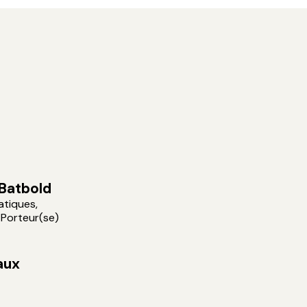
 Batbold
atiques,
, Porteur(se)
aux