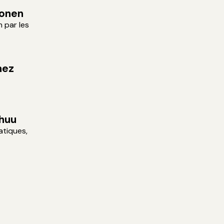
sonen
n par les
hez
huu
atiques,