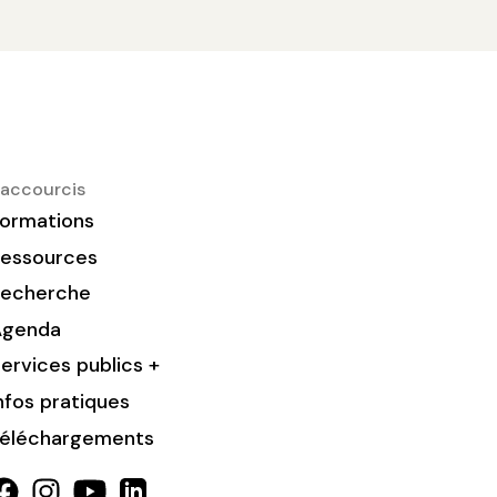
accourcis
ormations
essources
Recherche
Agenda
ervices publics +
nfos pratiques
éléchargements