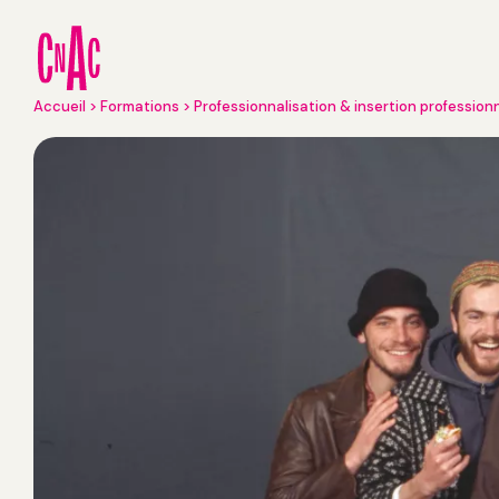
Aller
au
contenu
principal
Fil
Accueil
Formations
Professionnalisation & insertion profession
d'Ariane