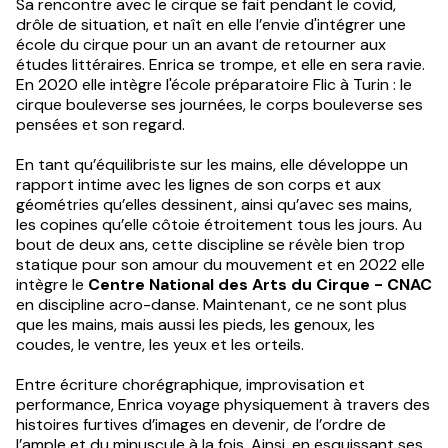
Sa rencontre avec le cirque se fait pendant le covid,
drôle de situation, et naît en elle l’envie d'intégrer une
école du cirque pour un an avant de retourner aux
études littéraires. Enrica se trompe, et elle en sera ravie.
En 2020 elle intègre l'école préparatoire Flic à Turin : le
cirque bouleverse ses journées, le corps bouleverse ses
pensées et son regard.
En tant qu’équilibriste sur les mains, elle développe un
rapport intime avec les lignes de son corps et aux
géométries qu’elles dessinent, ainsi qu’avec ses mains,
les copines qu’elle côtoie étroitement tous les jours. Au
bout de deux ans, cette discipline se révèle bien trop
statique pour son amour du mouvement et en 2022 elle
intègre le
Centre National des Arts du Cirque - CNAC
en discipline acro-danse. Maintenant, ce ne sont plus
que les mains, mais aussi les pieds, les genoux, les
coudes, le ventre, les yeux et les orteils.
Entre écriture chorégraphique, improvisation et
performance, Enrica voyage physiquement à travers des
histoires furtives d’images en devenir, de l’ordre de
l’ample et du minuscule à la fois. Ainsi, en esquissant ses