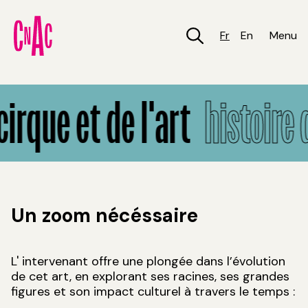
Aller
au
contenu
Fr
En
Menu
principal
Histoire du cirque et de l'art
cirque et de l'art
histoire 
Un zoom nécéssaire
L' intervenant offre une plongée dans l’évolution
de cet art, en explorant ses racines, ses grandes
figures et son impact culturel à travers le temps :