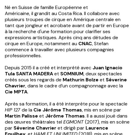
Né en Suisse de famille Européenne et
Américaine, il grandit au Costa Rica. Il collabore avec
plusieurs troupes de cirque en Amérique centrale en
tant que jongleur et acrobate avant de partir en Europe
à la recherche d'une formation pour clarifier ses
expressions artistiques. Après cinq ans détudes de
cirque en Europe, notamment au
CNAC
, Stefan
commence à travailler avec plusieurs compagnies
professionnelles.
Depuis 2015 il a créé et interprété avec
Juan Ignacio
Tula SANTA MADERA
et
SOMNIUM
, deux spectacles
créés sous les regards de
Mathurin Bolze
et
Séverine
Chavrier
, dans le cadre d’un compagnonnage avec la
Cie MPTA
.
Après sa formation, il a été interprète pour le spectacle
HIP 127
de la
Cie Jérôme Thomas
, mis en scène par
Martin Palisse
et
Jérôme Thomas
. Il a aussi joué dans
des œuvres théâtrales tel
EGMONT
(2017), mis en scène
par
Séverine Chavrier
et dirigé par
Laurence
Equilbey
, et
HAMLET UNLIMITED
(2018), mis en scène