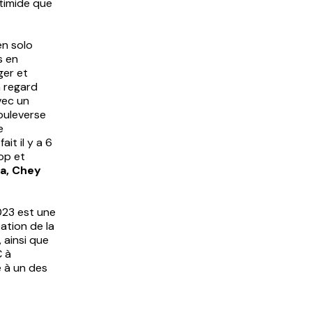
timide que
en solo
s en
ger et
n regard
vec un
ouleverse
e
it il y a 6
op et
ma, Chey
023 est une
ation de la
 ainsi que
C à
e à un des