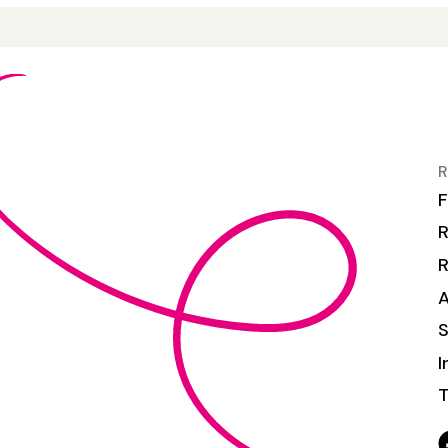
R
F
R
S
I
T