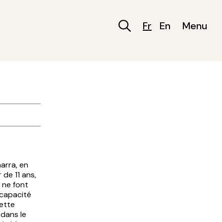
Fr
En
Menu
harra, en
 de 11 ans,
 ne font
 capacité
ette
 dans le