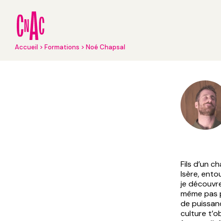
Aller
au
contenu
principal
Fil
Accueil
Formations
Noé Chapsal
d'Ariane
Fils d’un c
Isère, ento
je découvre
même pas p
de puissan
culture t’o