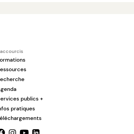
accourcis
ormations
essources
Recherche
Agenda
ervices publics +
nfos pratiques
éléchargements