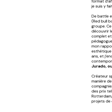
format d’a
je suis y fa
De battle e
(Red bull b
groupe. Ce
découvrir l
complet et 
pédagogue 
mon rappor
esthétique 
ans, et j’
contempora
Jurado, o
Créateur s
manière de 
compagnie, 
des prix te
Rotterdam, 
projets de 