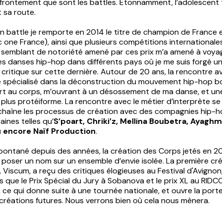
ffrontement que sont les battles. Étonnamment, l’adolescent 
it sa route.
n battle je remporte en 2014 le titre de champion de France 
c one France), ainsi que plusieurs compétitions internationale
 semblant de notoriété amené par ces prix m’a amené à voya
es danses hip-hop dans différents pays où je me suis forgé u
critique sur cette dernière. Autour de 20 ans, la rencontre a
spécialisé dans la déconstruction du mouvement hip-hop b
t au corps, m’ouvrant à un désossement de ma danse, et un
plus protéiforme. La rencontre avec le métier d’interprète se fa
enchaîne les processus de création avec des compagnies hip-h
ines telles qu’
S’poart, Chriki’z, Mellina Boubetra, Ayagh
u encore Naïf Production
.
pontané depuis des années, la création des Corps jetés en 2
poser un nom sur un ensemble d’envie isolée. La première cré
Viscum, a reçu des critiques élogieuses au Festival d'Avignon,
ls que le Prix Spécial du Jury à Sobanova et le prix XL au RIDC
ce qui donne suite à une tournée nationale, et ouvre la port
créations futures. Nous verrons bien où cela nous mènera.