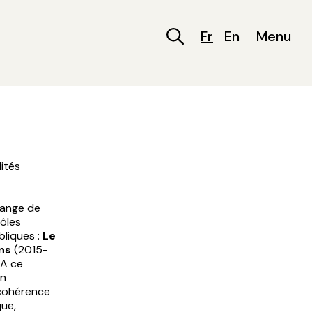
Fr
En
Menu
lités
change de
pôles
bliques :
Le
ns
(2015-
 A ce
on
 cohérence
que,