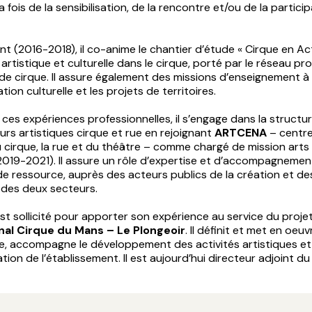
a fois de la sensibilisation, de la rencontre et/ou de la particip
nt (2016-2018), il co-anime le chantier d’étude « Cirque en Ac
n artistique et culturelle dans le cirque, porté par le réseau pr
 de cirque. Il assure également des missions d’enseignement à l
tion culturelle et les projets de territoires.
 ces expériences professionnelles, il s’engage dans la structu
rs artistiques cirque et rue en rejoignant
ARTCENA
– centre
 cirque, la rue et du théâtre – comme chargé de mission arts 
2019-2021). Il assure un rôle d’expertise et d’accompagnemen
de ressource, auprès des acteurs publics de la création et de
 des deux secteurs.
 est sollicité pour apporter son expérience au service du proje
nal Cirque du Mans – Le Plongeoir
. Il définit et met en oeuv
re, accompagne le développement des activités artistiques et
ation de l’établissement. Il est aujourd’hui directeur adjoint du