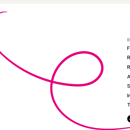
R
F
R
S
I
T