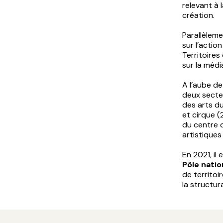
relevant à l
création.
Parallèleme
sur l’actio
Territoires
sur la média
A l’aube de
deux secteu
des arts du
et cirque (
du centre 
artistiques
En 2021, il
Pôle natio
de territoi
la structur