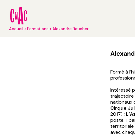
Aller
au
contenu
principal
Fil
Accueil
Formations
Alexandre Boucher
d'Ariane
Alexand
Formé à l’h
professionn
Intéressé p
trajectoir
nationaux 
Cirque Jul
2017) ;
L’A
poste, il pa
territorial
avec chaque