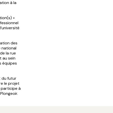
ation à la
tion(s) »
ofessionnel
’université
ration des
 national
de la rue
t au sein
s équipes
t du futur
re le projet
 participe à
 Plongeoir.