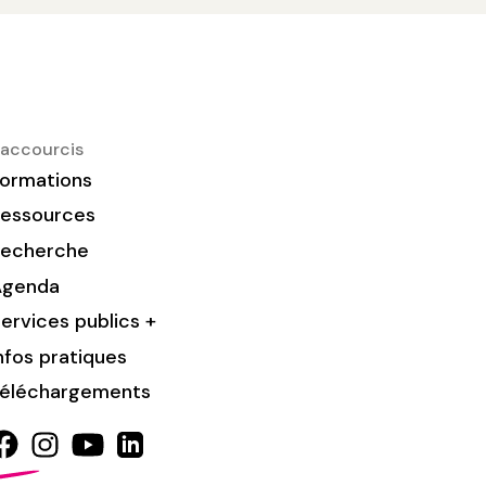
accourcis
ormations
essources
Recherche
Agenda
ervices publics +
nfos pratiques
éléchargements