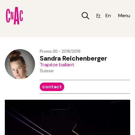
Aller
au
contenu
Fr
En
Menu
principal
Promo 30 - 2018/2019
Sandra Reichenberger
Trapèze ballant
Suisse
contact