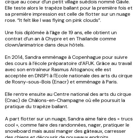
cirque au coeur d’un petit village suédois nommé Gävle.
Elle teste alors le trapèze ballant pour la première fois et
sa première impression est celle de flotter sur un nuage
rose. “It felt like I was flying on pink clouds”.
Une fois diplômée à l’âge de 19 ans, elle obtient un
contrat d’un an à Chypre et en Thaïlande comme
clown/animatrice dans deux hôtels.
En 2014, Sandra emménage à Copenhague pour suivre
des cours à l’école préparatoire d’AFUK. Grâce au travail
avec son entraîneur Rasmus Aitoganov, elle est
acceptée en DNSP1 à l'Ecole nationale des arts du cirque
de Rosny-sous-Bois (Enacr) et emménage à Paris.
Elle rentre ensuite au Centre national des arts du cirque
(Cnac) de Châlons-en-Champagne où elle poursuit la
pratique du trapèze ballant.
A part flotter sur un nuage, Sandra aime faire des « trucs
cool », comme faire des randonnées, nager, pratiquer le
snowboard mais aussi manger des gâteaux, carresser
des chiens et découvrir de nouveaux endroits.