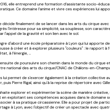
016, elle entreprend une formation d’assistante socio-éducati
pratique. Ce domaine l’anime et vivre ces expériences lui app
le décide finalement de se lancer dans les arts du cirque avec
agrès l'intéresse pour sa simplicité, sa souplesse, son caractèr
r l'appel de la gravité et son lien avec le sol.
gre d'abord une école préparatoire à Lyon qui lui apporte de
ousse à créer et à explorer plusieurs "couleurs" : le rapport à 
état, à l’énergie, …
 ensuite de poursuivre son chemin dans le monde du cirque et
ntre national des arts du cirque/CNAC de Châlons-en-Champ
 lui permet de s'exercer également à la création collective av
rr, puis Pierre Rigal, ainsi qu'à la reprise de répertoire avec Gille
aite explorer et expérimenter la scène de manière créative, 
en exploitant ses compétences acquises dans le domaine soc
socier à sa pratique circassienne. Elle a pour projet de partic
rtage à Lyon, avec l'objectif de créer un spectacle avec quat