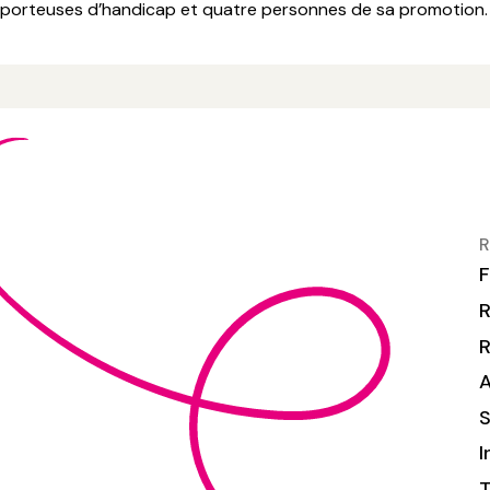
porteuses d’handicap et quatre personnes de sa promotion.
R
F
R
S
I
T