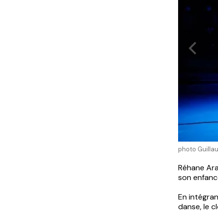
photo Guill
Réhane Arab
son enfanc
En intégrant
danse, le 