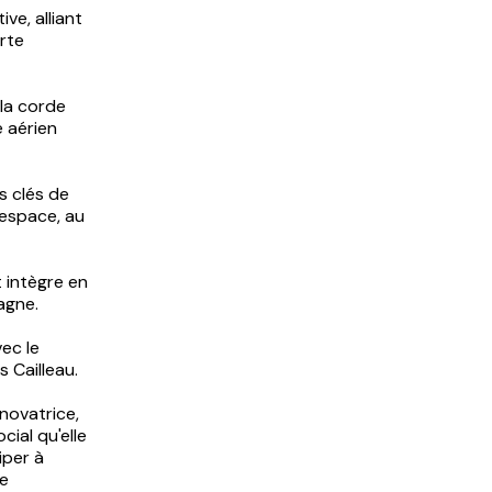
ve, alliant
orte
 la corde
e aérien
s clés de
l’espace, au
 intègre en
agne.
ec le
s Cailleau.
novatrice,
ial qu'elle
iper à
re