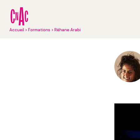
Aller
au
contenu
principal
Fil
Accueil
Formations
Réhane Arabi
d'Ariane