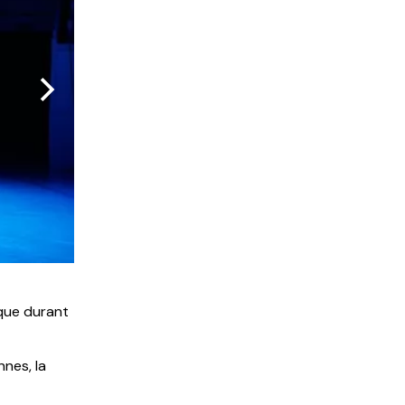
photo Guillaume Mussau
rque durant
nnes, la