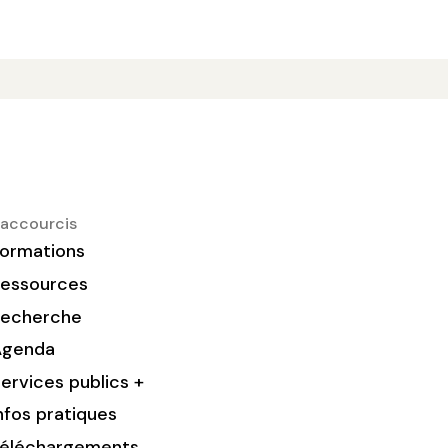
accourcis
ormations
essources
Recherche
Agenda
ervices publics +
nfos pratiques
éléchargements