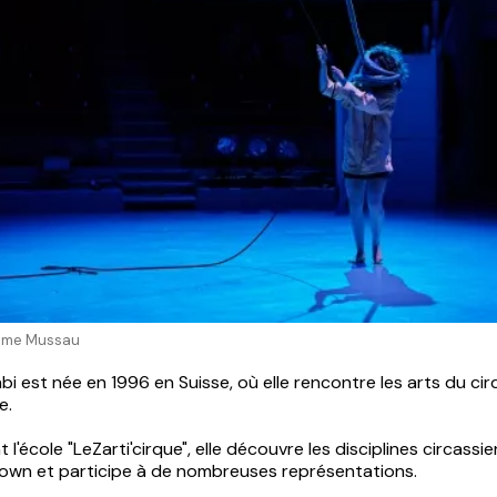
aume Mussau
i est née en 1996 en Suisse, où elle rencontre les arts du ci
e.
 l'école "LeZarti'cirque", elle découvre les disciplines circassie
clown et participe à de nombreuses représentations.