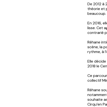
De 2012 à 2
théorie et 
beaucoup.
En 2016, el
lisse. Cet 
contrarié pa
Réhane intè
scène, la p
rythme, à l’
Elle décide
2018 le Ce
Ce parcours
collectif Mi
Réhane souh
notamment 
souhaite as
Cirqu’en Pa