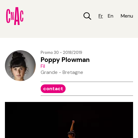
Aller
au
contenu
Fr
En
Menu
principal
Promo 30 - 2018/2019
Poppy Plowman
Fil
Grande - Bretagne
contact