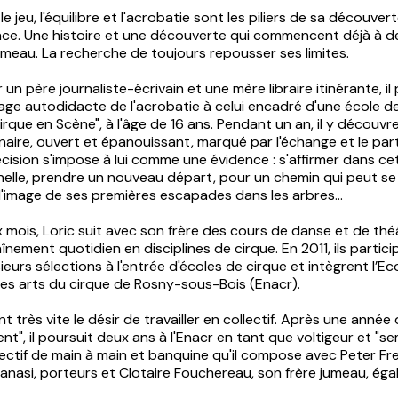
le jeu, l'équilibre et l'acrobatie sont les piliers de sa découve
pace. Une histoire et une découverte qui commencent déjà à 
umeau. La recherche de toujours repousser ses limites.
un père journaliste-écrivain et une mère libraire itinérante, il
age autodidacte de l'acrobatie à celui encadré d'une école d
rque en Scène", à l'âge de 16 ans. Pendant un an, il y découvre
linaire, ouvert et épanouissant, marqué par l'échange et le par
écision s'impose à lui comme une évidence : s'affirmer dans ce
nelle, prendre un nouveau départ, pour un chemin qui peut se 
à l'image de ses premières escapades dans les arbres...
 mois, Löric suit avec son frère des cours de danse et de théâ
înement quotidien en disciplines de cirque. En 2011, ils partic
ieurs sélections à l'entrée d'écoles de cirque et intègrent l’Ec
des arts du cirque de Rosny-sous-Bois (Enacr).
nt très vite le désir de travailler en collectif. Après une année
t", il poursuit deux ans à l'Enacr en tant que voltigeur et "s
lectif de main à main et banquine qu'il compose avec Peter F
nasi, porteurs et Clotaire Fouchereau, son frère jumeau, ég