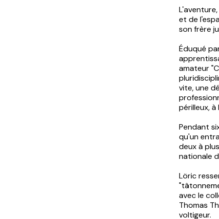
L'aventure, 
et de l'es
son frère j
Éduqué par 
apprentiss
amateur "Ci
pluridiscip
vite, une d
profession
périlleux, 
Pendant six
qu'un entra
deux à plus
nationale 
Löric resse
"tâtonnemen
avec le col
Thomas Tha
voltigeur.