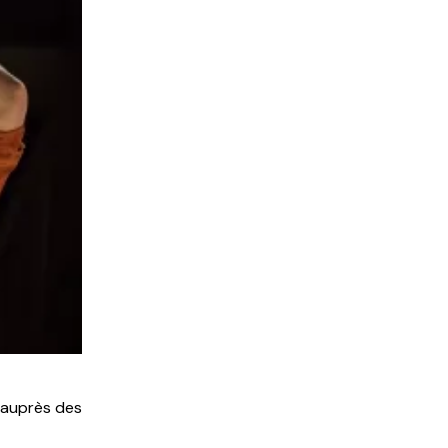
photo CRdL
 auprès des