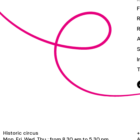
F
R
S
I
T
Historic circus
+
Mon, Fri, Wed, Thu : from 8.30 am to 5.30 pm
A