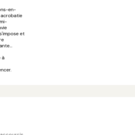
lons-en-
 acrobatie
emi-
nvie
s'impose et
re
nte...
 à
encer.
accourcis