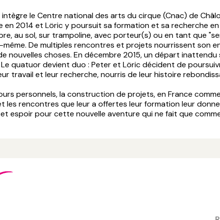
f intègre le Centre national des arts du cirque (Cnac) de Châ
en 2014 et Löric y poursuit sa formation et sa recherche en
ibre, au sol, sur trampoline, avec porteur(s) ou en tant que "s
i-même. De multiples rencontres et projets nourrissent son e
 de nouvelles choses. En décembre 2015, un départ inattendu 
ui. Le quatuor devient duo : Peter et Löric décident de poursuiv
ur travail et leur recherche, nourris de leur histoire rebondissa
ours personnels, la construction de projets, en France comme
 et les rencontres que leur a offertes leur formation leur donne
 et espoir pour cette nouvelle aventure qui ne fait que comm
R