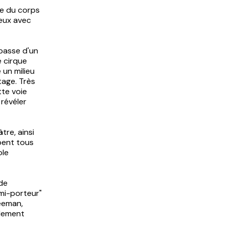
rte du corps
deux avec
 passe d'un
e cirque
 un milieu
tage. Très
tte voie
révéler
tre, ainsi
ipent tous
ole
 de
emi-porteur"
reeman,
alement