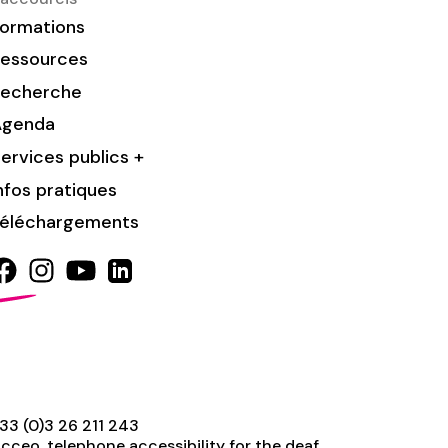
ormations
essources
Recherche
Agenda
ervices publics +
nfos pratiques
éléchargements
33 (0)3 26 211 243
cceo, telephone accessibility for the deaf