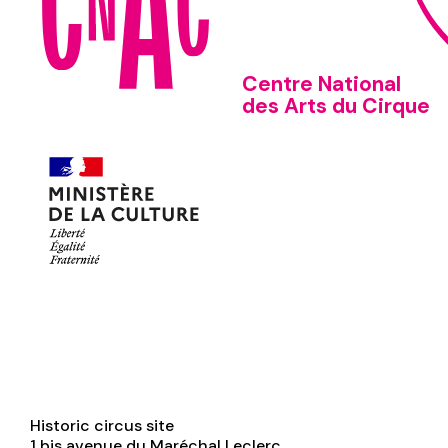
Centre National
des Arts du Cirque
Historic circus site
1 bis avenue du Maréchal Leclerc