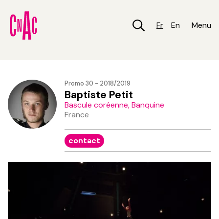
Aller
au
contenu
Fr
En
Menu
principal
Promo 30 - 2018/2019
Baptiste Petit
Bascule coréenne, Banquine
France
contact