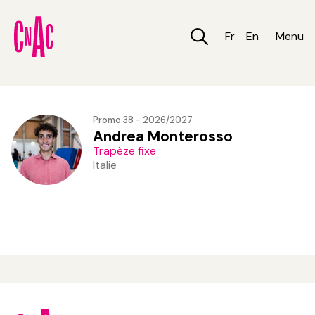
Aller
au
contenu
Fr
En
Menu
principal
Promo 38 - 2026/2027
Andrea Monterosso
Trapèze fixe
Italie