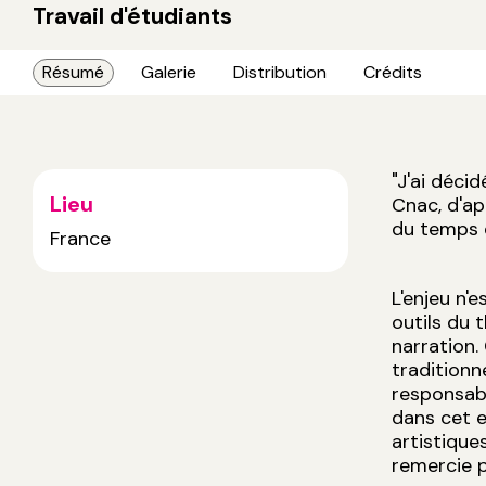
Travail d'étudiants
Résumé
Galerie
Distribution
Crédits
"J'ai déci
Lieu
Cnac, d'ap
du temps e
France
L'enjeu n'e
outils du 
narration.
traditionne
responsabi
dans cet e
artistique
remercie p