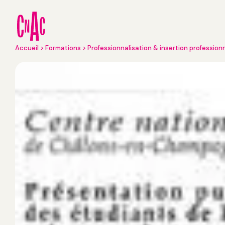
Aller
au
contenu
principal
Fil
Accueil
Formations
Professionnalisation & insertion profession
d'Ariane