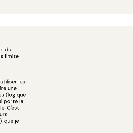
on du
a limite
tiliser les
ire une
és (logique
ui porte la
le. C'est
urs
, que je