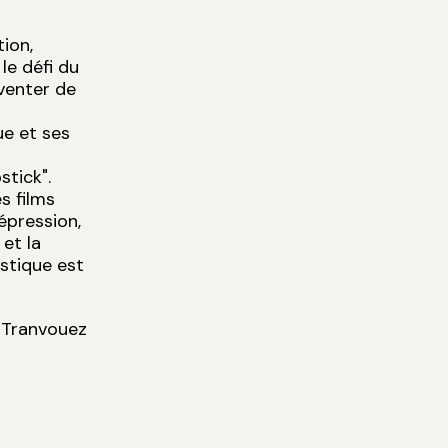
tion,
 le défi du
nventer de
ue et ses
stick".
s films
épression,
 et la
istique est
 Tranvouez