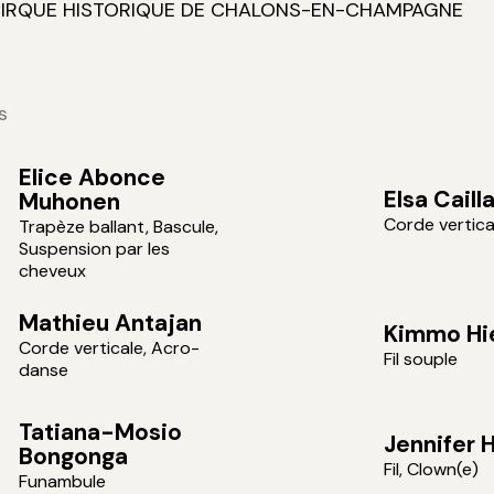
CIRQUE HISTORIQUE DE CHALONS-EN-CHAMPAGNE
s
Elice Abonce
Elsa Caill
Muhonen
Corde vertica
Trapèze ballant, Bascule,
Suspension par les
cheveux
Mathieu Antajan
Kimmo Hi
Corde verticale, Acro-
Fil souple
danse
Tatiana-Mosio
Jennifer 
Bongonga
Fil, Clown(e)
Funambule