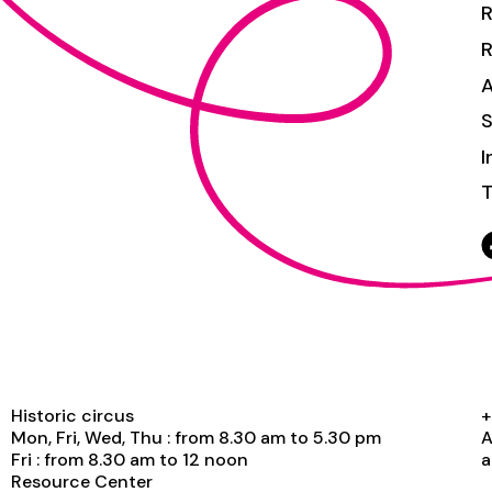
R
S
I
T
Historic circus
+
Mon, Fri, Wed, Thu : from 8.30 am to 5.30 pm
A
Fri : from 8.30 am to 12 noon
a
Resource Center