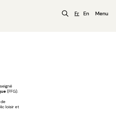
Fr
En
Menu
nseigné
que
(FFG).
 de
c loisir et