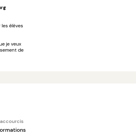
urg
les élèves
ue je veux
ssement de
accourcis
ormations