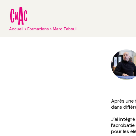
Aller
au
contenu
principal
Fil
Accueil
Formations
Marc Teboul
d'Ariane
Après une 
dans différ
J’ai intégré 
l’acrobatie
pour les él