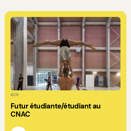
©DR
Futur étudiante/étudiant au
CNAC