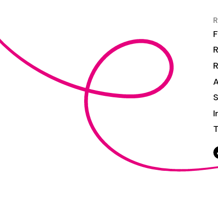
R
F
R
S
I
T