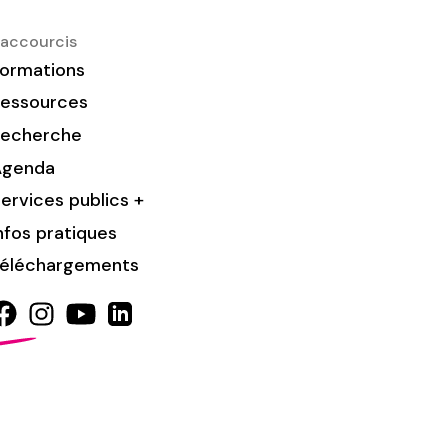
accourcis
ormations
essources
Recherche
Agenda
ervices publics +
nfos pratiques
éléchargements