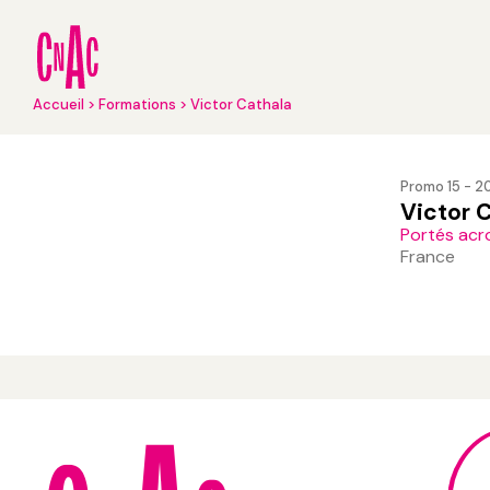
Aller
au
contenu
principal
Fil
Accueil
Formations
Victor Cathala
d'Ariane
Promo 15 - 
Victor 
Portés acr
France