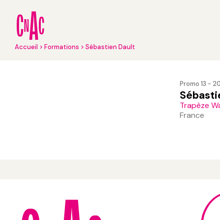
Aller
au
contenu
principal
Fil
Accueil
Formations
Sébastien Dault
d'Ariane
Promo 13 - 2
Sébasti
Trapèze Wa
France