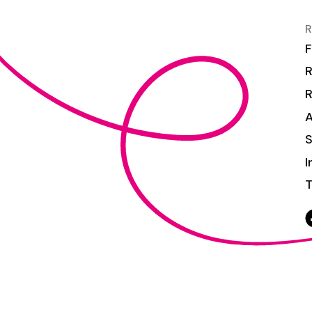
R
F
R
S
I
T