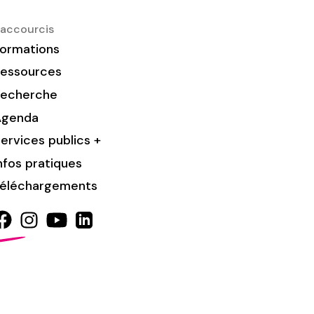
accourcis
ormations
essources
Recherche
Agenda
ervices publics +
nfos pratiques
éléchargements