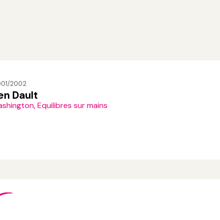
001/2002
en Dault
shington, Equilibres sur mains