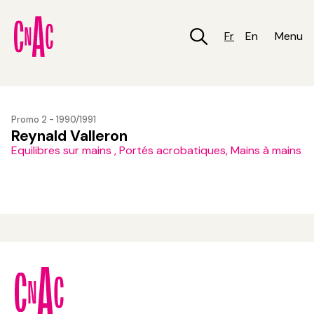
Aller
au
contenu
Fr
En
Menu
principal
Promo 2 - 1990/1991
Reynald Valleron
Equilibres sur mains , Portés acrobatiques, Mains à mains