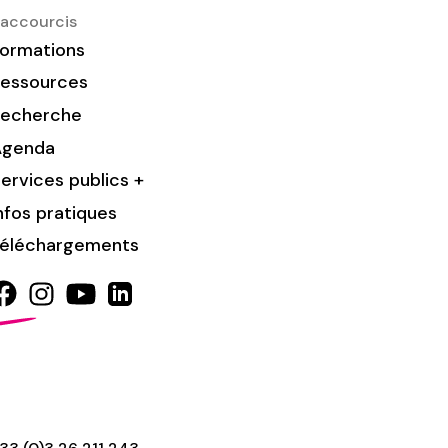
accourcis
ormations
essources
Recherche
Agenda
ervices publics +
nfos pratiques
éléchargements