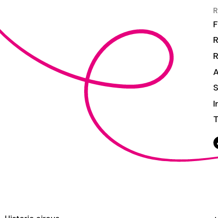
R
F
R
S
I
T