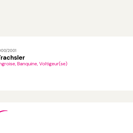
2000/2001
Trachsler
groise, Banquine, Voltigeur(se)