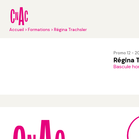
Aller
au
contenu
principal
Fil
Accueil
Formations
Régina Trachsler
d'Ariane
Promo 12 - 
Régina 
Bascule hon