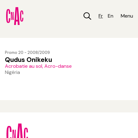
Aller
au
contenu
Fr
En
Menu
principal
Promo 20 - 2008/2009
Qudus Onikeku
Acrobatie au sol, Acro-danse
Nigéria