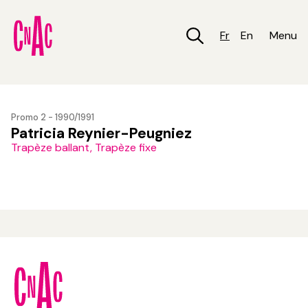
Aller
au
contenu
Fr
En
Menu
principal
Promo 2 - 1990/1991
Patricia Reynier-Peugniez
Trapèze ballant, Trapèze fixe