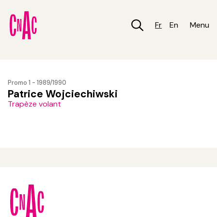
Aller
au
contenu
Fr
En
Menu
principal
Promo 1 - 1989/1990
Patrice Wojciechiwski
Trapèze volant