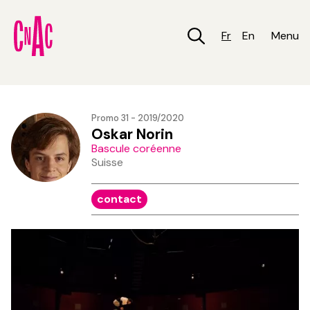
Aller
au
contenu
Fr
En
Menu
principal
Promo 31 - 2019/2020
Oskar Norin
Bascule coréenne
Suisse
contact