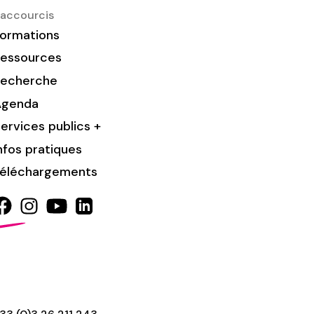
accourcis
ormations
essources
Recherche
Agenda
ervices publics +
nfos pratiques
éléchargements