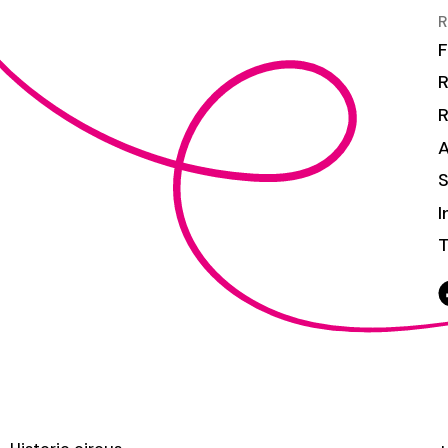
R
F
R
S
I
T