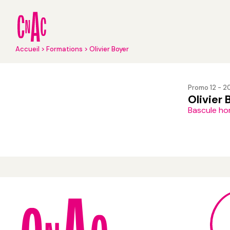
Aller
au
contenu
principal
Fil
Accueil
Formations
Olivier Boyer
d'Ariane
Promo 12 - 
Olivier 
Bascule hon