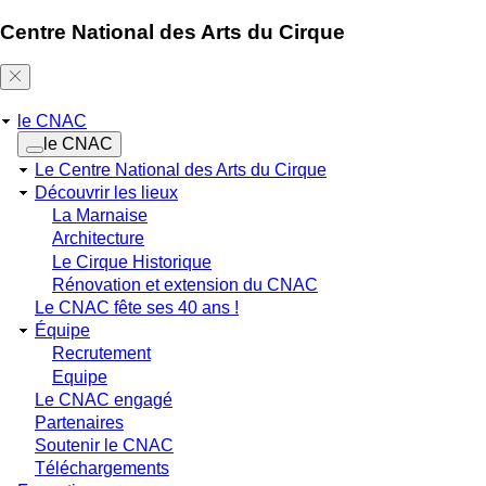
Centre National des Arts du Cirque
le CNAC
Navigation
le CNAC
principale
Le Centre National des Arts du Cirque
Découvrir les lieux
La Marnaise
Architecture
Le Cirque Historique
Rénovation et extension du CNAC
Le CNAC fête ses 40 ans !
Équipe
Recrutement
Equipe
Le CNAC engagé
Partenaires
Soutenir le CNAC
Téléchargements