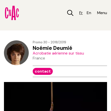
Aller
au
contenu
Fr
En
Menu
principal
Promo 30 - 2018/2019
Noémie Deumié
Acrobatie aérienne sur tissu
France
contact