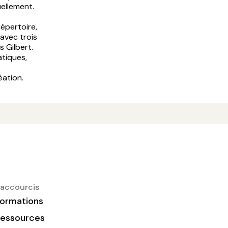
uellement.
répertoire,
avec trois
s Gilbert.
atiques,
éation.
accourcis
ormations
essources