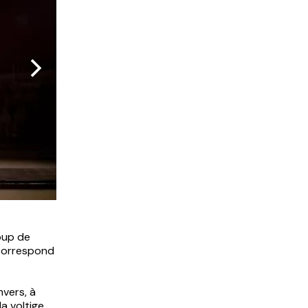
Photo : Vince VDH
oup de
i correspond
nvers, à
a voltige.