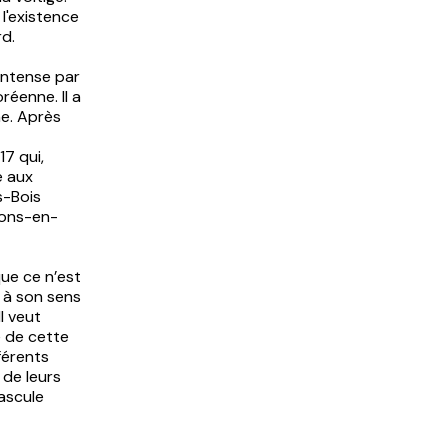
l'existence
rd.
 intense par
éenne. Il a
ne. Après
17 qui,
e aux
s-Bois
lons-en-
que ce n’est
t à son sens
l veut
é de cette
férents
 de leurs
bascule