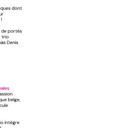
niques dont
ur
 !
s de portés
 trio
màs Denis
hales
passion
que belge,
cule
io intègre