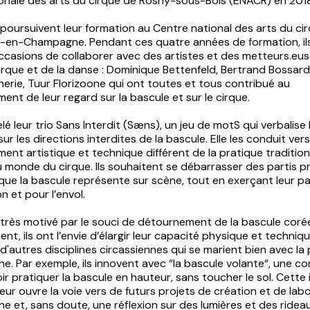
tionale des arts du cirque de Rosny-sous-Bois (ENACR) en 2018
s poursuivent leur formation au Centre national des arts du c
-en-Champagne. Pendant ces quatre années de formation, il
occasions de collaborer avec des artistes et des metteurs.eu
rque et de la danse : Dominique Bettenfeld, Bertrand Bossard, 
erie, Tuur Florizoone qui ont toutes et tous contribué au
nt de leur regard sur la bascule et sur le cirque.
elé leur trio Sans Interdit (Sæns), un jeu de motS qui verbalise 
ur les directions interdites de la bascule. Elle les conduit ver
ent artistique et technique différent de la pratique traditionn
onde du cirque. Ils souhaitent se débarrasser des partis pri
que la bascule représente sur scène, tout en exerçant leur p
n et pour l’envol.
 très motivé par le souci de détournement de la bascule coré
ent, ils ont l’envie d’élargir leur capacité physique et techniq
'autres disciplines circassiennes qui se marient bien avec la
line. Par exemple, ils innovent avec “la bascule volante“, une c
r pratiquer la bascule en hauteur, sans toucher le sol. Cette
eur ouvre la voie vers de futurs projets de création et de lab
e et, sans doute, une réflexion sur des lumières et des ridea