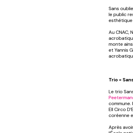
Sans oublie
le public r
esthétique 
Au CNAC, Ni
acrobatique
monte ains
et Yannis G
acrobatiqu
Trio « Sans
Le trio San
Peeterman
commune. Il
Ell Circo D
coréenne e
Après avoir