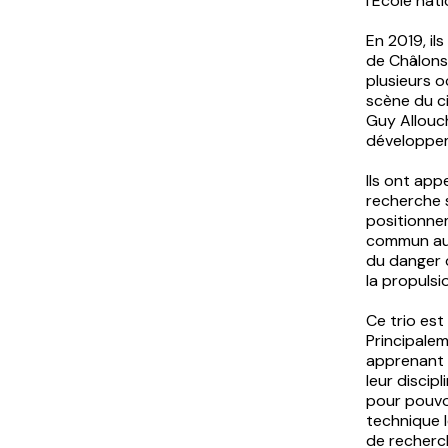
l’École na
En 2019, il
de Châlons
plusieurs 
scène du ci
Guy Allouch
développeme
Ils ont app
recherche s
positionnem
commun au m
du danger 
la propulsio
Ce trio est
Principalem
apprenant d
leur discip
pour pouvoi
technique l
de recherch