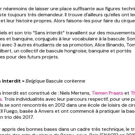
r néanmoins de laisser une place suffisante aux figures tech
este toujours très demandeur. Il trouve d’ailleurs qu’elles ont le
et leur histoire propres. Alors faisons-les pour faire du cirque
els et son trio “Sans interdit“ travaillent sur des mouvement
s et banquine, conjugués à leur vocabulaire à la bascule. Son
i avec 3 autres étudiants de sa promotion, Alice Binando, To
ilbert, un collectif de bascule hongroise, banquine et portés
es pour des futurs projets.
 Interdit »
Belgique
Bascule coréenne
s Interdit est constitué de : Niels Mertens,
Tiemen Praats
et
T
s
. Trois individualités avec leur parcours respectif, pour une 
s se sont rencontrés en 2012 dans une école de loisirs de cir
’Ell Fuego, basée à Anvers et ont commencé à pratiquer la bas
n trio dès 2017.
 appris des bonnes bases dans un cadre très technique, le tr