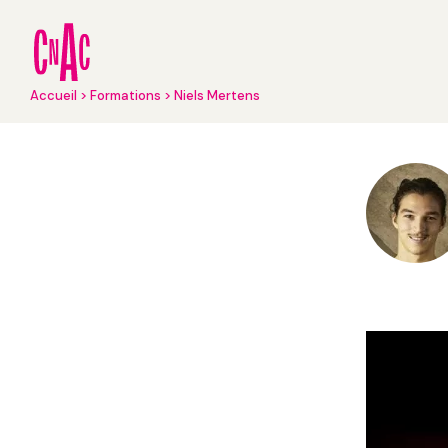
Aller
au
contenu
principal
Fil
Accueil
Formations
Niels Mertens
d'Ariane