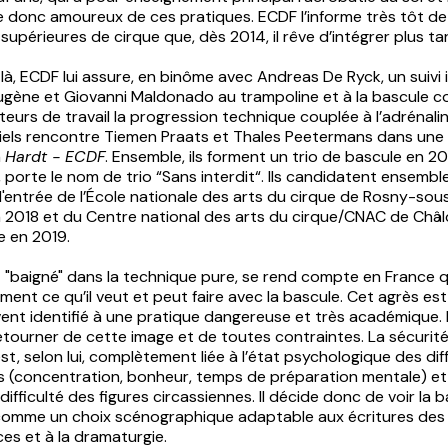
 donc amoureux de ces pratiques. ECDF l’informe très tôt de 
supérieures de cirque que, dès 2014, il rêve d’intégrer plus ta
 là, ECDF lui assure, en binôme avec Andreas De Ryck, un suivi
gène et Giovanni Maldonado au trampoline et à la bascule cor
urs de travail la progression technique couplée à l’adrénali
 Niels rencontre Tiemen Praats et Thales Peetermans dans une
n
Hardt - ECDF
. Ensemble, ils forment un trio de bascule en 20
, porte le nom de trio “Sans interdit“. Ils candidatent ensembl
'entrée de l’École nationale des arts du cirque de Rosny-sou
 2018 et du Centre national des arts du cirque/CNAC de Châ
 en 2019.
t "baigné" dans la technique pure, se rend compte en France 
ent ce qu’il veut et peut faire avec la bascule. Cet agrès es
ent identifié à une pratique dangereuse et très académique. I
étourner de cette image et de toutes contraintes. La sécurit
est, selon lui, complètement liée à l’état psychologique des dif
s (concentration, bonheur, temps de préparation mentale) et
 difficulté des figures circassiennes. Il décide donc de voir la 
omme un choix scénographique adaptable aux écritures des
es et à la dramaturgie.