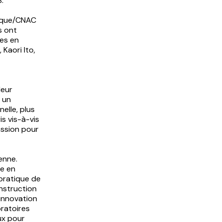
.
irque/CNAC
s ont
ses en
Kaori Ito,
leur
s un
elle, plus
s vis-à-vis
assion pour
enne.
ue en
 pratique de
onstruction
 innovation
oratoires
ux pour