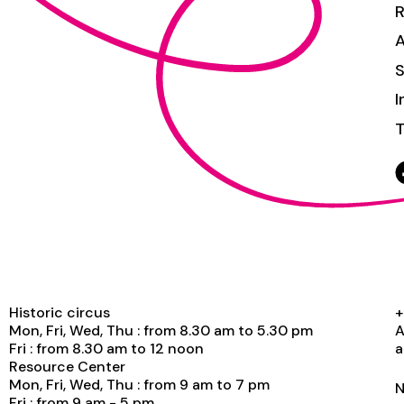
S
I
T
Historic circus
+
Mon, Fri, Wed, Thu : from 8.30 am to 5.30 pm
A
Fri : from 8.30 am to 12 noon
a
Resource Center
Mon, Fri, Wed, Thu : from 9 am to 7 pm
N
Fri : from 9 am - 5 pm