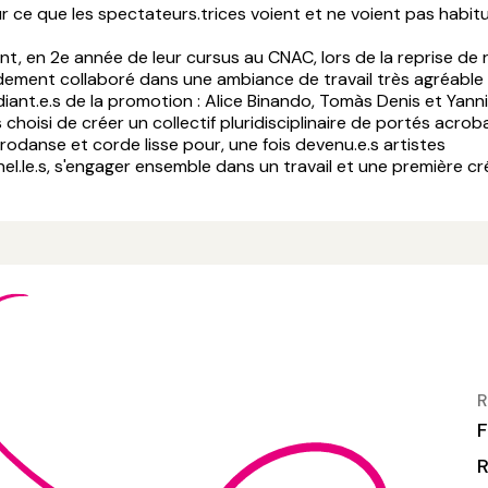
sur ce que les spectateurs.trices voient et ne voient pas habit
nt, en 2e année de leur cursus au CNAC, lors de la reprise de 
idement collaboré dans une ambiance de travail très agréable 
iant.e.s de la promotion : Alice Binando, Tomàs Denis et Yanni
rs choisi de créer un collectif pluridisciplinaire de portés acrob
rodanse et corde lisse pour, une fois devenu.e.s artistes
el.le.s, s'engager ensemble dans un travail et une première cr
R
F
R