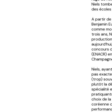
Niels tombe
des écoles 
A partir de
Benjamin Eu
comme mote
trois ans,
productio
aujourd’hui
concours d
(ENACR) en
Champagne
Niels, ayan
pas exactem
(trop) souv
plutôt la d
spécialité 
pratiquant
choix de la
coréenne c
performanc