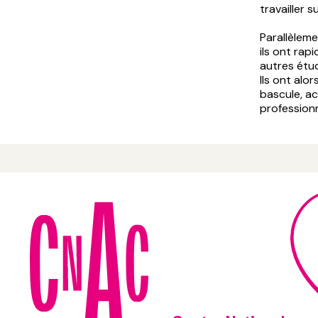
travailler 
Parallèleme
ils ont rap
autres étud
Ils ont alo
bascule, ac
professionn