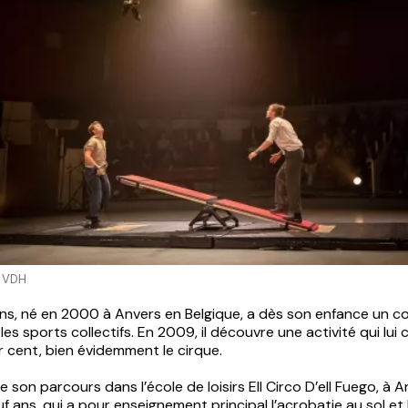
e VDH
ens, né en 2000 à Anvers en Belgique, a dès son enfance un c
es sports collectifs. En 2009, il découvre une activité qui lu
 cent, bien évidemment le cirque.
 son parcours dans l’école de loisirs Ell Circo D’ell Fuego, à A
uf ans, qui a pour enseignement principal l’acrobatie au sol et l