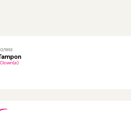
92/1993
 Tampon
 Clown(e)