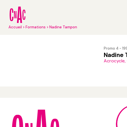
Aller
au
contenu
principal
Fil
Accueil
Formations
Nadine Tampon
d'Ariane
Promo 4 - 19
Nadine
Acrocycle,