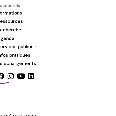
accourcis
ormations
essources
Recherche
Agenda
ervices publics +
nfos pratiques
éléchargements