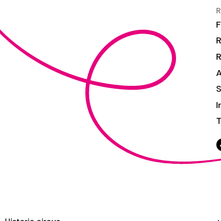
R
F
R
S
I
T