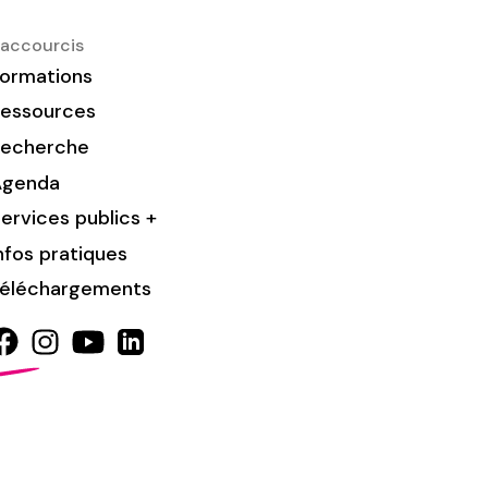
accourcis
ormations
essources
Recherche
Agenda
ervices publics +
nfos pratiques
éléchargements