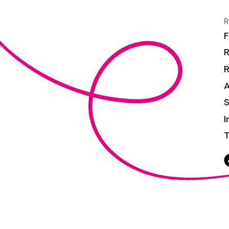
R
F
R
S
I
T