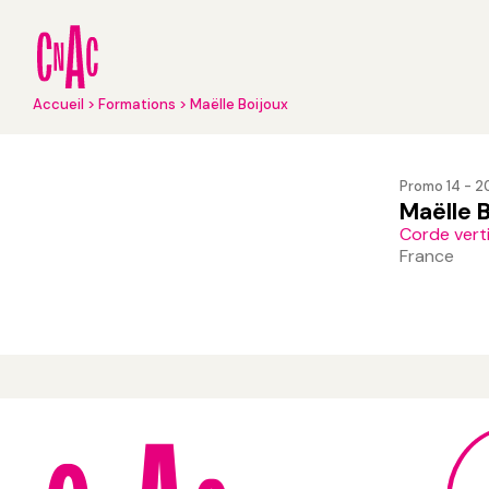
Aller
au
contenu
principal
Fil
Accueil
Formations
Maëlle Boijoux
d'Ariane
Promo 14 - 
Maëlle 
Corde verti
France