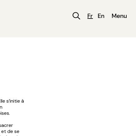
Fr
En
Menu
e s’initie à
en
ises.
sacrer
 et de se