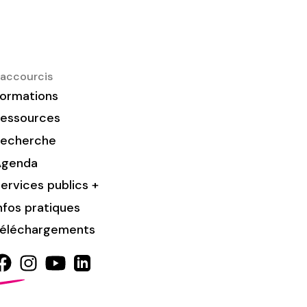
accourcis
ormations
essources
Recherche
Agenda
ervices publics +
nfos pratiques
éléchargements