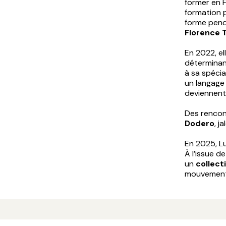
former en F
formation p
forme pen
Florence 
En 2022, el
déterminant
à sa spécia
un langage 
deviennent
Des rencon
Dodero
, j
En 2025, L
À l’issue d
un
collect
mouvement 