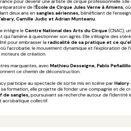
rance pour devenir une artiste de cirque professionnelle. Elle 
réparatoire de l’
École de Cirque Jules Verne à Amiens
, où
dant deux ans en
sangles aériennes,
bénéficiant de l’ensei
Tabary, Camille Judic et Adrian Munteanu
.
le intègre le
Centre National des Arts du Cirque
(CNAC), u
 qui l’amène à questionner son agrès. Elle s’éloigne des stér
lité pour embrasser la
radicalité de sa pratique et ce qu’e
où l’acrobatie, le mouvement dynamique et l’exploration de l’
 moteurs de création.
tres marquantes, avec
Mathieu Desseigne, Pablo Peñailillo
alonnent ce chemin de déconstruction.
ucy participe au spectacle de sortie mis en scène par
Halory
e sa formation, elle projette de fonder une compagnie et de c
if de sangles,
poursuivant sa recherche autour de l’identité 
acrobatique collectif.