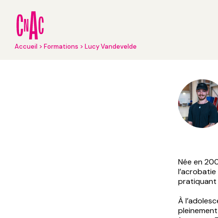
Aller
au
contenu
principal
Fil
Accueil
Formations
Lucy Vandevelde
d'Ariane
Née en 2002
l’acrobatie
pratiquant 
À l’adolesc
pleinement 