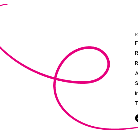
R
F
R
S
I
T