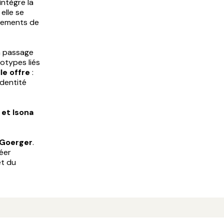
intègre la
 elle se
gnements de
n passage
éotypes liés
lle offre
:
identité
 et Isona
 Goerger
.
réer
et du