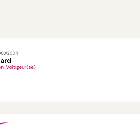
2003/2004
nard
n, Voltigeur(se)