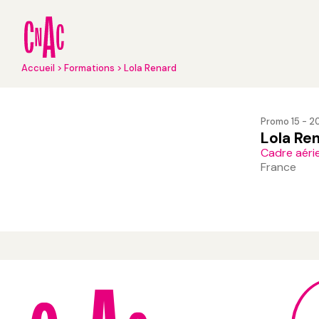
Aller
au
contenu
principal
Fil
Accueil
Formations
Lola Renard
d'Ariane
Promo 15 - 
Lola Re
Cadre aérie
France