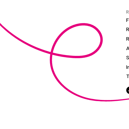
R
F
R
S
I
T