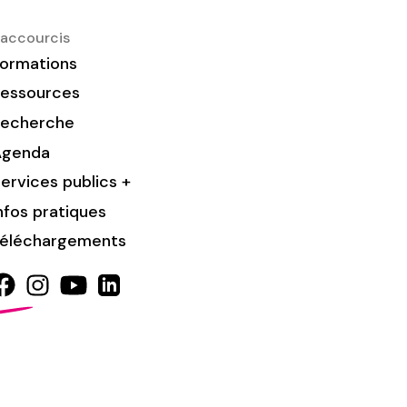
accourcis
ormations
essources
Recherche
Agenda
ervices publics +
nfos pratiques
éléchargements