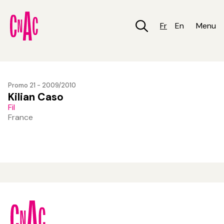
Aller
au
contenu
Fr
En
Menu
principal
Promo 21 - 2009/2010
Kilian Caso
Fil
France