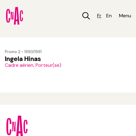
Aller
au
contenu
Fr
En
Menu
principal
Promo 2 - 1990/1991
Ingela Hinas
Cadre aérien, Porteur(se)