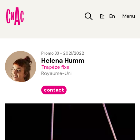
Aller
au
contenu
Fr
En
Menu
principal
Promo 33 - 2021/2022
Helena Humm
Trapèze fixe
Royaume-Uni
contact