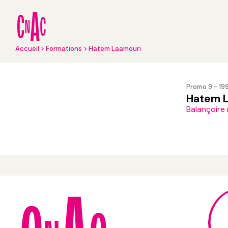
Aller
au
contenu
principal
Fil
Accueil
Formations
Hatem Laamouri
d'Ariane
Promo 9 - 19
Hatem 
Balançoire 