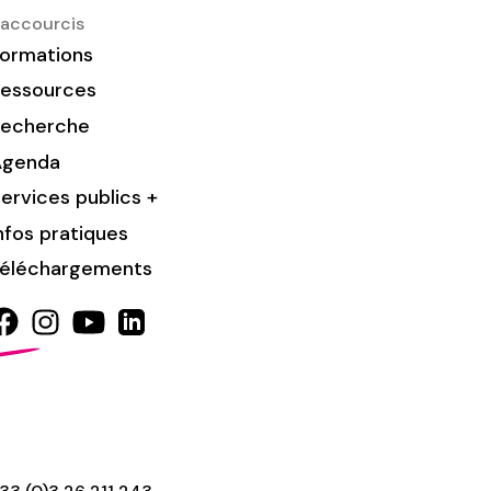
accourcis
ormations
essources
Recherche
Agenda
ervices publics +
nfos pratiques
éléchargements