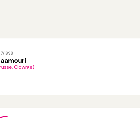
97/1998
Laamouri
russe, Clown(e)