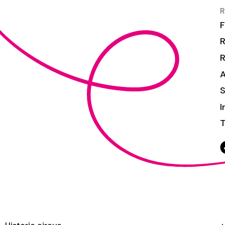
R
F
R
S
I
T