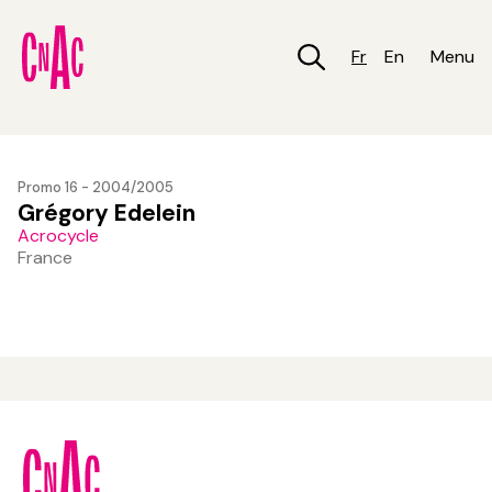
Aller
au
contenu
Fr
En
Menu
principal
Promo 16 - 2004/2005
Grégory Edelein
Acrocycle
France