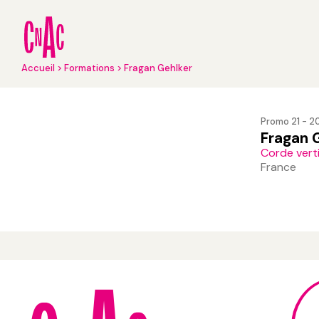
Aller
au
contenu
principal
Fil
Accueil
Formations
Fragan Gehlker
d'Ariane
Promo 21 - 2
Fragan 
Corde vert
France