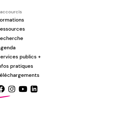
accourcis
ormations
essources
Recherche
Agenda
ervices publics +
nfos pratiques
éléchargements