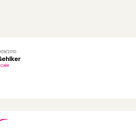
009/2010
Gehlker
icale