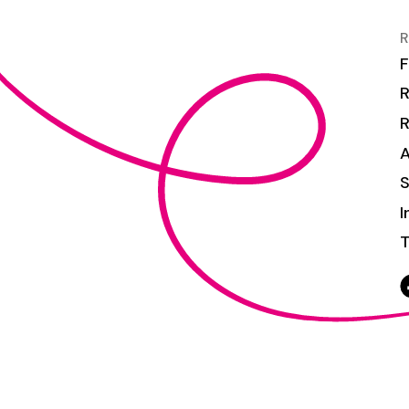
R
F
R
S
I
T