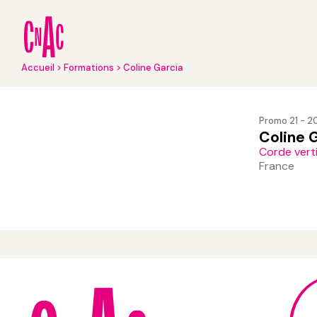
Aller
au
contenu
principal
Fil
Accueil
Formations
Coline Garcia
d'Ariane
Promo 21 - 2
Coline 
Corde vert
France