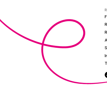
R
F
R
S
I
T