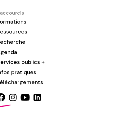
accourcis
ormations
essources
Recherche
Agenda
ervices publics +
nfos pratiques
éléchargements