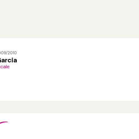
009/2010
Garcia
icale