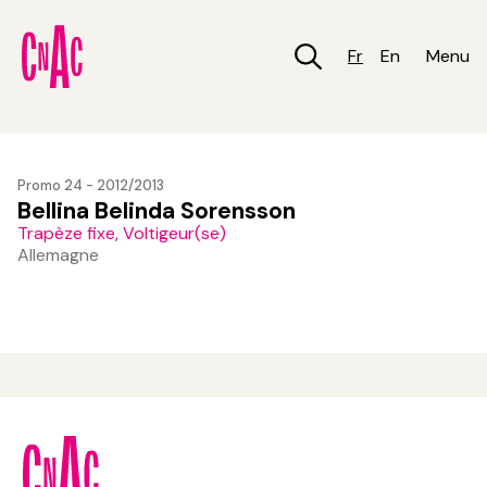
Aller
au
contenu
Fr
En
Menu
principal
Promo 24 - 2012/2013
Bellina Belinda Sorensson
Trapèze fixe, Voltigeur(se)
Allemagne