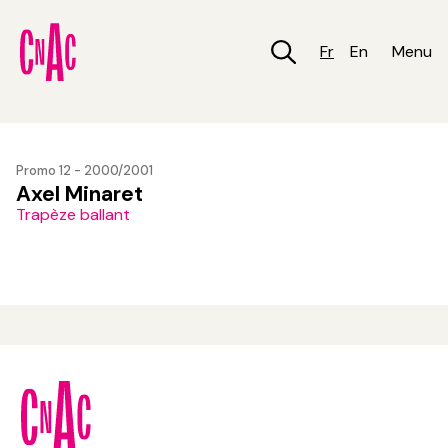
Aller
au
contenu
Fr
En
Menu
principal
Promo 12 - 2000/2001
Axel Minaret
Trapèze ballant